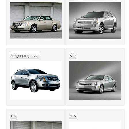
SRXクロスオーバー
STS
XLR
XT5