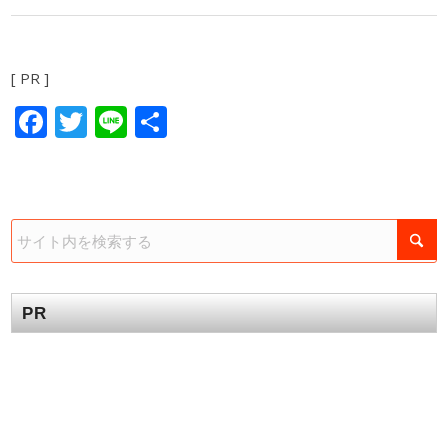
[ PR ]
Facebook
Twitter
Line
共
有
PR