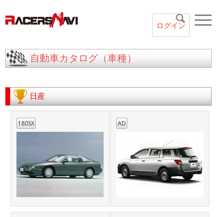
ログイン
自動車カタログ（車種）
日産
180SX
AD