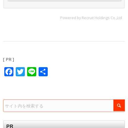
Powered by Recruit Holdings Co.,Ltd
[ PR ]
Facebook
Twitter
Line
共
有
PR