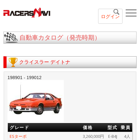
ログイン
自動車カタログ（発売時期）
クライスラー
デイトナ
198901 - 199012
グレード
価格
型式
乗員
ESターボ
3,260,000円
E-B4J
4人