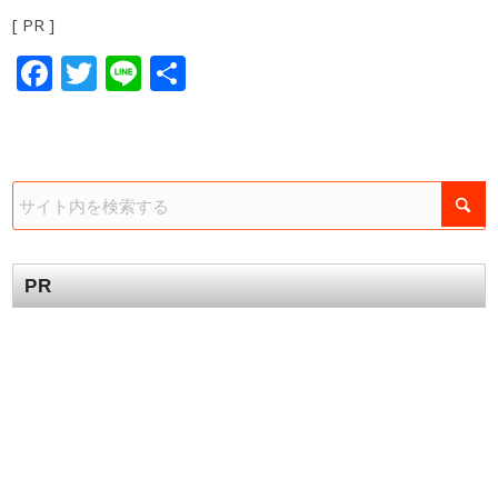
[ PR ]
Facebook
Twitter
Line
共
有
PR