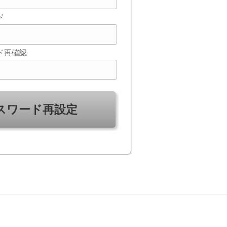
ド
ド再確認