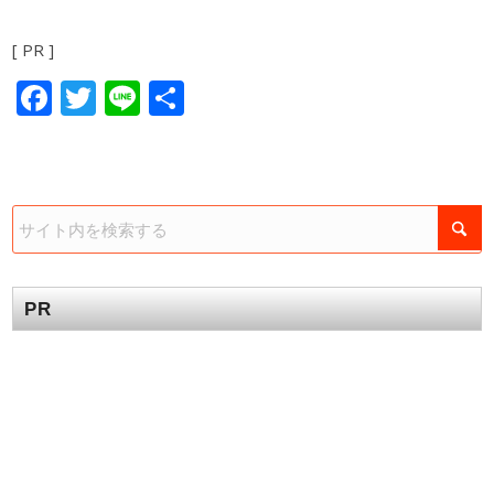
[ PR ]
Facebook
Twitter
Line
共
有
PR