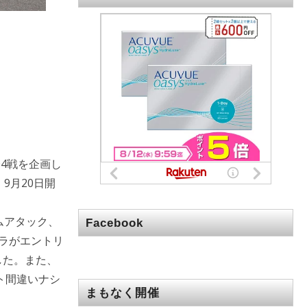
全4戦を企画し
9月20日開
ムアタック、
Facebook
ラがエントリ
した。また、
ト間違いナシ
まもなく開催