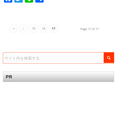
有
«
‹
15
16
17
Page 17 of 17
PR