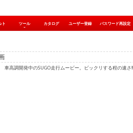
ルト
ツール
カタログ
ユーザー登録
パスワード再設定
動画
RS 車高調開発中のSUGO走行ムービー。ビックリする程の速さ!