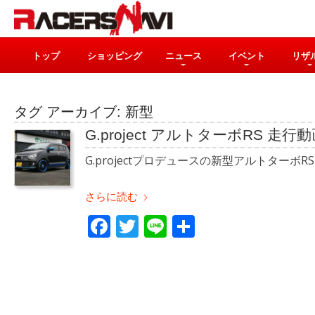
トップ
ショッピング
ニュース
イベント
リザ
タグ アーカイブ:
新型
G.project アルトターボRS 走行
G.projectプロデュースの新型アルトターボ
さらに読む
Facebook
Twitter
Line
共
有