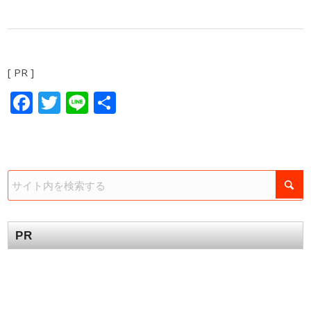
[ PR ]
Facebook
Twitter
Line
共
有
PR