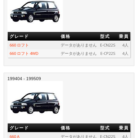
グレード
価格
型式
乗員
660 ロフト
データがありません
E-CN22S
4人
660 ロフト 4WD
データがありません
E-CP22S
4人
199404 - 199509
グレード
価格
型式
乗員
660 A
データがありません
E-CN22S
4人