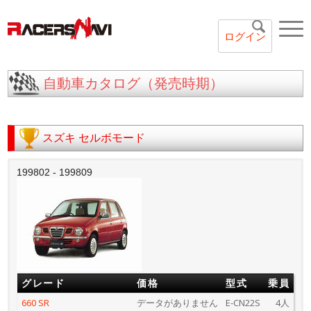
ログイン
自動車カタログ（発売時期）
スズキ
セルボモード
199802 - 199809
グレード
価格
型式
乗員
660 SR
データがありません
E-CN22S
4人