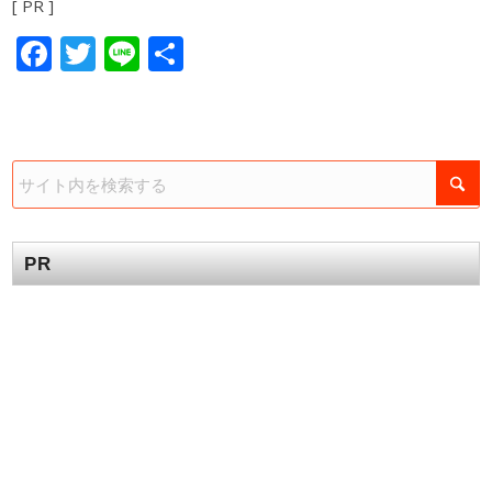
[ PR ]
Facebook
Twitter
Line
共
有
PR