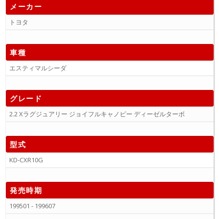
メーカー
トヨタ
車種
エスティマルシーダ
グレード
2.2 Xラグジュアリー ジョイフルキャノピー ディーゼルターボ
型式
KD-CXR10G
発売時期
199501 - 199607