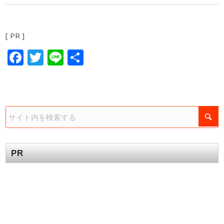
[ PR ]
Facebook
Twitter
Line
共
有
PR