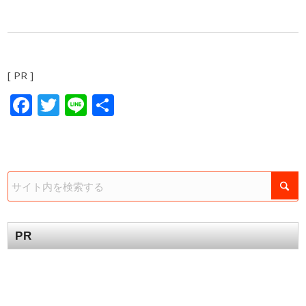
[ PR ]
Facebook
Twitter
Line
共
有
PR