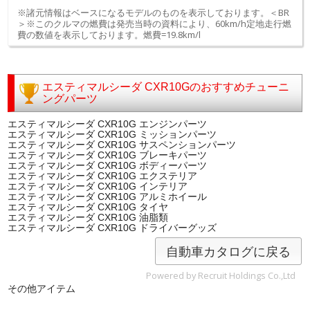
※諸元情報はベースになるモデルのものを表示しております。＜BR
＞※このクルマの燃費は発売当時の資料により、60km/h定地走行燃
費の数値を表示しております。燃費=19.8km/l
エスティマルシーダ CXR10Gのおすすめチューニ
ングパーツ
エスティマルシーダ CXR10G エンジンパーツ
エスティマルシーダ CXR10G ミッションパーツ
エスティマルシーダ CXR10G サスペンションパーツ
エスティマルシーダ CXR10G ブレーキパーツ
エスティマルシーダ CXR10G ボディーパーツ
エスティマルシーダ CXR10G エクステリア
エスティマルシーダ CXR10G インテリア
エスティマルシーダ CXR10G アルミホイール
エスティマルシーダ CXR10G タイヤ
エスティマルシーダ CXR10G 油脂類
エスティマルシーダ CXR10G ドライバーグッズ
自動車カタログに戻る
Powered by Recruit Holdings Co.,Ltd
その他アイテム