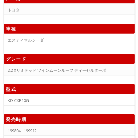
トヨタ
車種
エスティマルシーダ
グレード
2.2 Xリミテッド ツインムーンルーフ ディーゼルターボ
型式
KD-CXR10G
発売時期
199804 - 199912