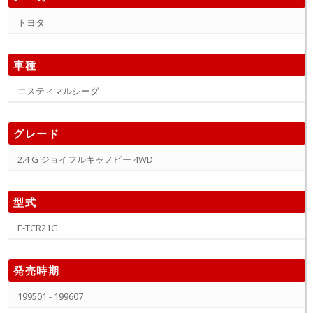
トヨタ
車種
エスティマルシーダ
グレード
2.4 G ジョイフルキャノピー 4WD
型式
E-TCR21G
発売時期
199501 - 199607