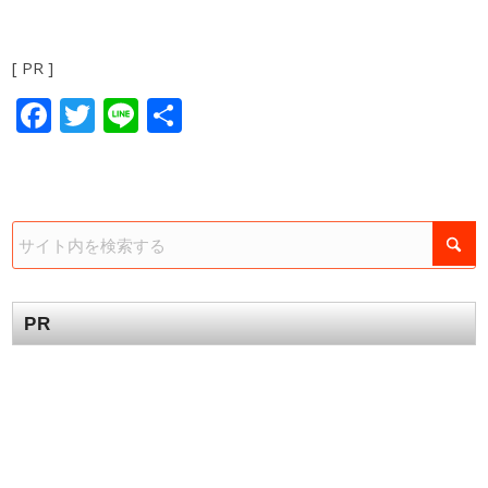
[ PR ]
Facebook
Twitter
Line
共
有
PR