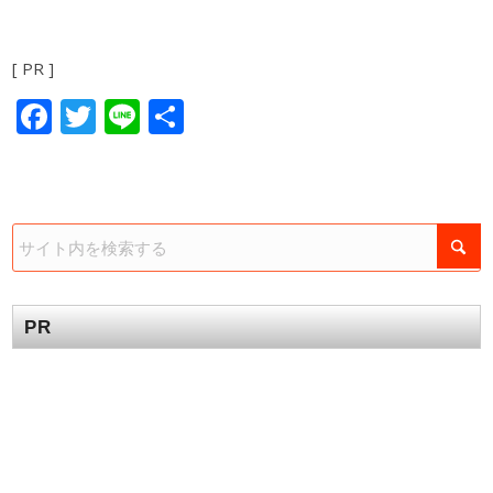
[ PR ]
Facebook
Twitter
Line
共
有
PR