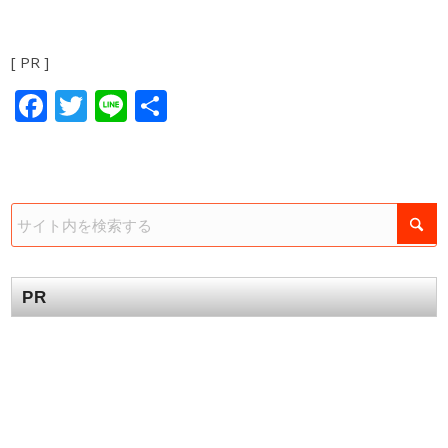
[ PR ]
Facebook
Twitter
Line
共
有
PR