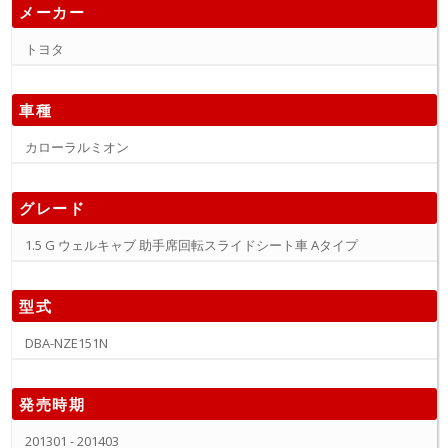
メーカー
トヨタ
車種
カローラルミオン
グレード
1.5 G ウェルキャブ 助手席回転スライドシート車 Aタイプ
型式
DBA-NZE151N
発売時期
201301 - 201403