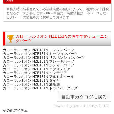
※購入時に装着されている福祉装備の種類によって、消費税が非課税
となるケースがあります＜BR＞※諸元・装備情報は一部ベースとな
るグレードの情報を元に掲載しております
カローラルミオン NZE151Nのおすすめチューニン
グパーツ
カローラルミオン NZE151N エンジンパーツ
カローラルミオン NZE151N ミッションパーツ
カローラルミオン NZE151N サスペンションパーツ
カローラルミオン NZE151N ブレーキパーツ
カローラルミオン NZE151N ボディーパーツ
カローラルミオン NZE151N エクステリア
カローラルミオン NZE151N インテリア
カローラルミオン NZE151N アルミホイール
カローラルミオン NZE151N タイヤ
カローラルミオン NZE151N 油脂類
カローラルミオン NZE151N ドライバーグッズ
自動車カタログに戻る
Powered by Recruit Holdings Co.,Ltd
その他アイテム