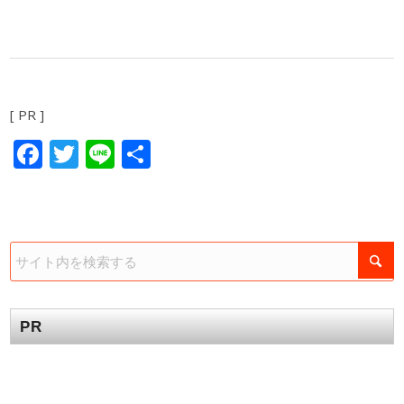
[ PR ]
Facebook
Twitter
Line
共
有
PR