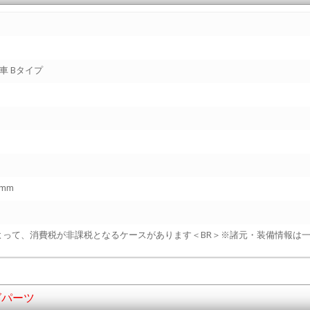
車 Bタイプ
0mm
よって、消費税が非課税となるケースがあります＜BR＞※諸元・装備情報は
グパーツ