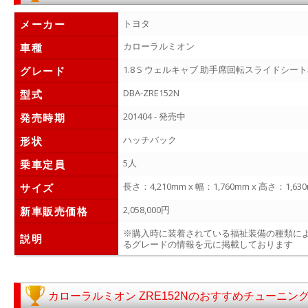
メーカー
トヨタ
カローラルミオン
車種
1.8 S ウェルキャブ 助手席回転スライドシート
グレード
DBA-ZRE152N
型式
201404 - 発売中
発売時期
ハッチバック
形状
5人
乗車定員
長さ：4,210mm x 幅：1,760mm x 高さ：1,63
サイズ
2,058,000円
新車販売価格
※購入時に装着されている福祉装備の種類に
説明
るグレードの情報を元に掲載しております
カローラルミオン ZRE152Nのおすすめチューニン