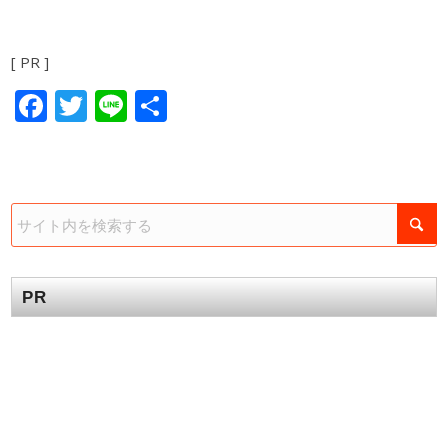
[ PR ]
Facebook
Twitter
Line
共
有
PR