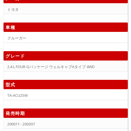
トヨタ
車種
クルーガー
グレード
2.4 L FOUR Gパッケージ ウェルキャブAタイプ 4WD
型式
TA-ACU25W
発売時期
200011 - 200307