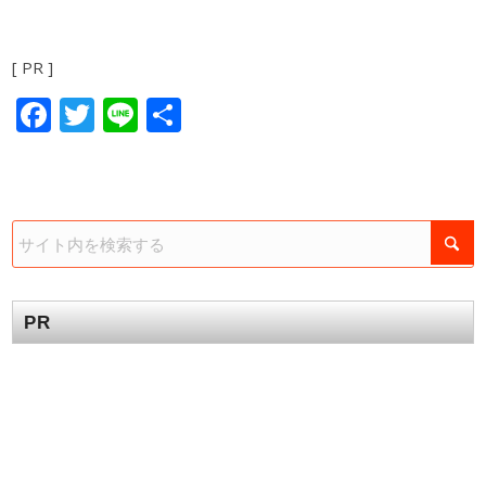
[ PR ]
Facebook
Twitter
Line
共
有
PR