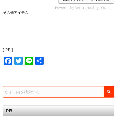
Powered by Recruit Holdings Co.,Ltd
その他アイテム
[ PR ]
Facebook
Twitter
Line
共
有
PR