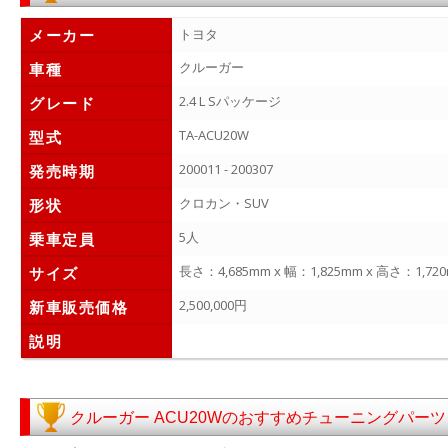
メーカー
トヨタ
クルーガー
車種
2.4 L Sパッケージ
グレード
TA-ACU20W
型式
200011 - 200307
発売時期
クロカン・SUV
形状
5人
乗車定員
長さ：4,685mm x 幅：1,825mm x 高さ：1,72
サイズ
2,500,000円
新車販売価格
説明
クルーガー ACU20Wのおすすめチューニングパーツ