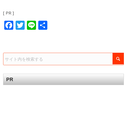
[ PR ]
Facebook
Twitter
Line
共
有
PR