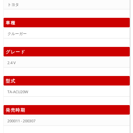
トヨタ
車種
クルーガー
グレード
2.4 V
型式
TA-ACU20W
発売時期
200011 - 200307