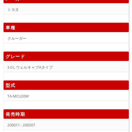
トヨタ
車種
クルーガー
グレード
3.0 L ウェルキャブAタイプ
型式
TA-MCU20W
発売時期
200011 - 200307