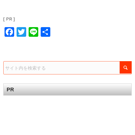
[ PR ]
Facebook
Twitter
Line
共
有
PR