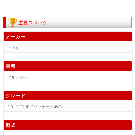
主要スペック
メーカー
トヨタ
車種
クルーガー
グレード
3.0 L S FOUR Gパッケージ 4WD
型式