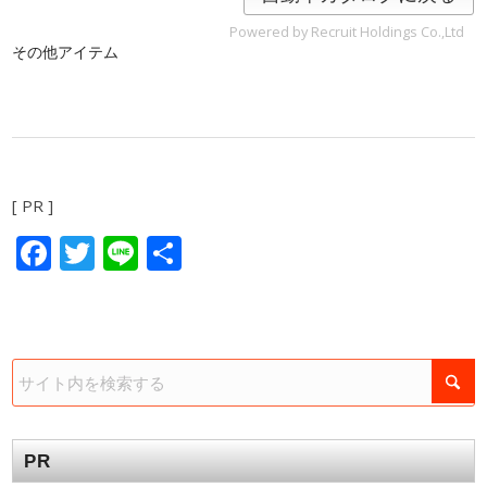
Powered by Recruit Holdings Co.,Ltd
その他アイテム
[ PR ]
Facebook
Twitter
Line
共
有
PR