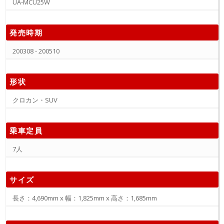
UA-MCU25W
発売時期
200308 - 200510
形状
クロカン・SUV
乗車定員
7人
サイズ
長さ：4,690mm x 幅：1,825mm x 高さ：1,685mm