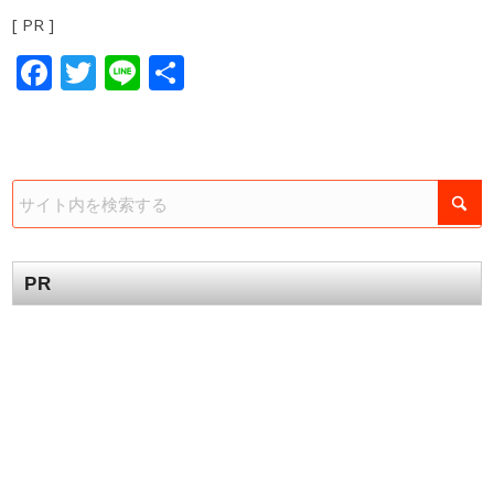
[ PR ]
Facebook
Twitter
Line
共
有
PR