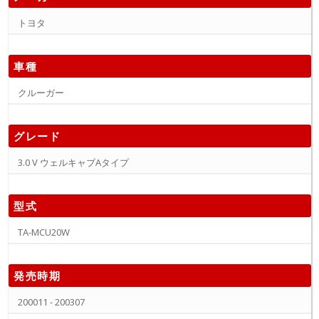
トヨタ
車種
クルーガー
グレード
3.0 V ウェルキャブAタイプ
型式
TA-MCU20W
発売時期
200011 - 200307