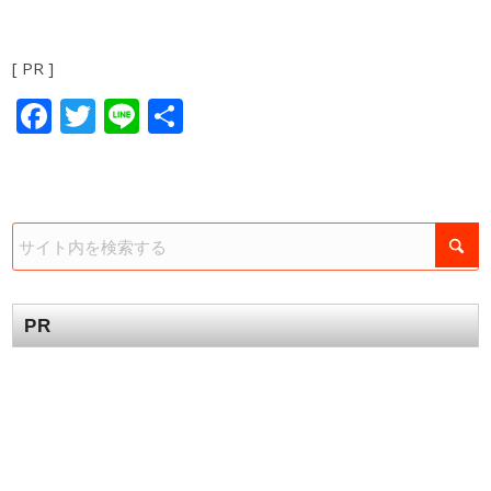
[ PR ]
Facebook
Twitter
Line
共
有
PR