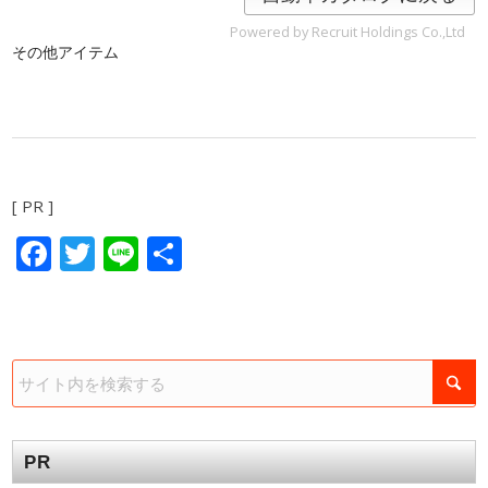
Powered by Recruit Holdings Co.,Ltd
その他アイテム
[ PR ]
Facebook
Twitter
Line
共
有
PR