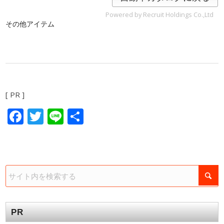
Powered by Recruit Holdings Co.,Ltd
その他アイテム
[ PR ]
Facebook
Twitter
Line
共
有
PR