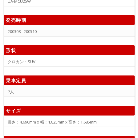
UA-MCU25W
発売時期
200308 - 200510
形状
クロカン・SUV
乗車定員
7人
サイズ
長さ：4,690mm x 幅：1,825mm x 高さ：1,685mm