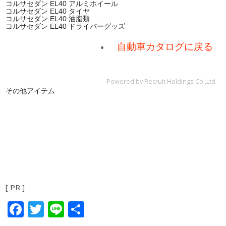
コルサセダン EL40 アルミホイール
コルサセダン EL40 タイヤ
コルサセダン EL40 油脂類
コルサセダン EL40 ドライバーグッズ
自動車カタログに戻る
Powered by Recruit Holdings Co.,Ltd
その他アイテム
[ PR ]
Facebook
Twitter
Line
共
有