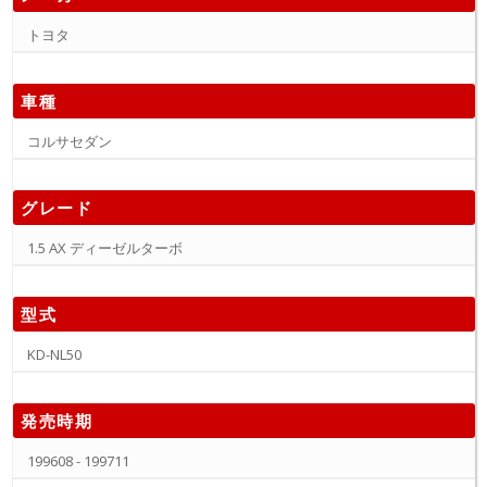
トヨタ
車種
コルサセダン
グレード
1.5 AX ディーゼルターボ
型式
KD-NL50
発売時期
199608 - 199711