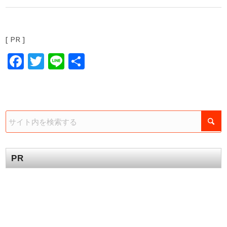
[ PR ]
Facebook
Twitter
Line
共
有
PR