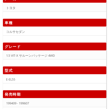
トヨタ
車種
コルサセダン
グレード
1.5 VIT-X サルーンパッケージ 4WD
型式
E-EL55
発売時期
199409 - 199607