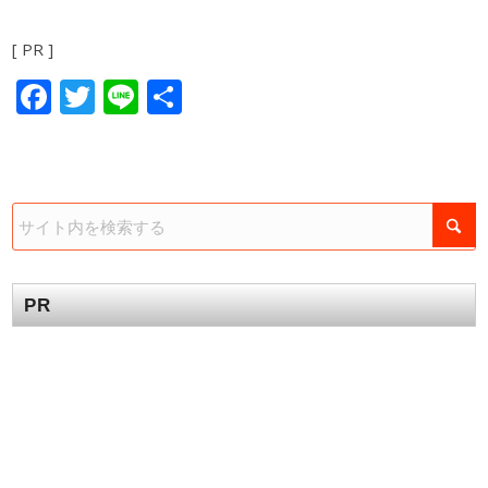
[ PR ]
Facebook
Twitter
Line
共
有
PR