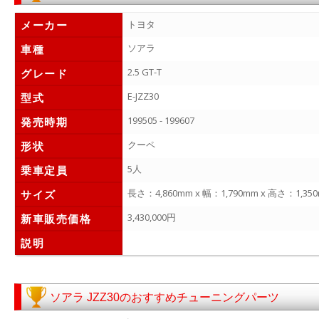
メーカー
トヨタ
ソアラ
車種
2.5 GT-T
グレード
E-JZZ30
型式
199505 - 199607
発売時期
クーペ
形状
5人
乗車定員
長さ：4,860mm x 幅：1,790mm x 高さ：1,35
サイズ
3,430,000円
新車販売価格
説明
ソアラ JZZ30のおすすめチューニングパーツ