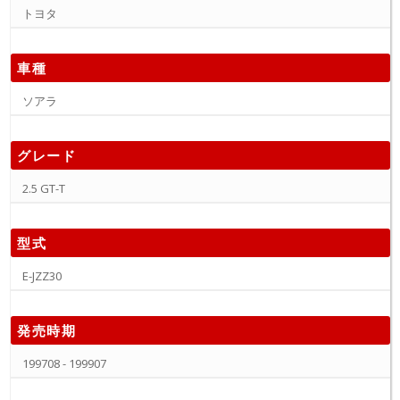
トヨタ
車種
ソアラ
グレード
2.5 GT-T
型式
E-JZZ30
発売時期
199708 - 199907