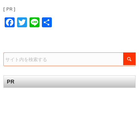
[ PR ]
Facebook
Twitter
Line
共
有
PR