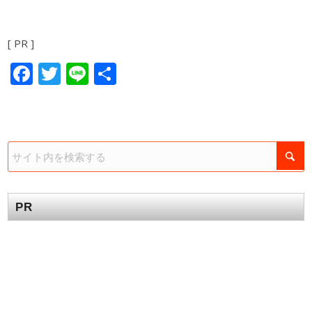
[ PR ]
Facebook
Twitter
Line
共
有
PR