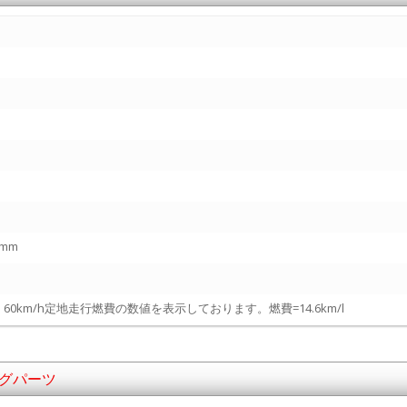
5mm
km/h定地走行燃費の数値を表示しております。燃費=14.6km/l
ングパーツ