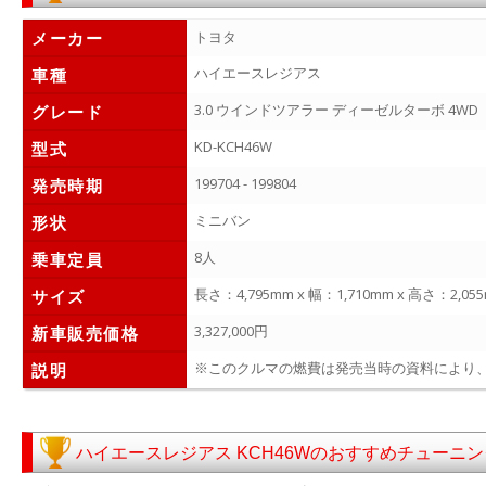
メーカー
トヨタ
ハイエースレジアス
車種
3.0 ウインドツアラー ディーゼルターボ 4WD
グレード
KD-KCH46W
型式
199704 - 199804
発売時期
ミニバン
形状
8人
乗車定員
長さ：4,795mm x 幅：1,710mm x 高さ：2,05
サイズ
3,327,000円
新車販売価格
※このクルマの燃費は発売当時の資料により、60
説明
ハイエースレジアス KCH46Wのおすすめチューニ