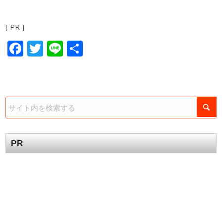
[ PR ]
Facebook
Twitter
Line
共
有
PR