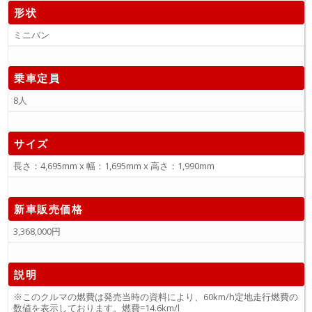
形状
ミニバン
乗車定員
8人
サイズ
長さ：4,695mm x 幅：1,695mm x 高さ：1,990mm
新車販売価格
3,368,000円
説明
※このクルマの燃費は発売当時の資料により、60km/h定地走行燃費の
数値を表示しております。燃費=14.6km/l