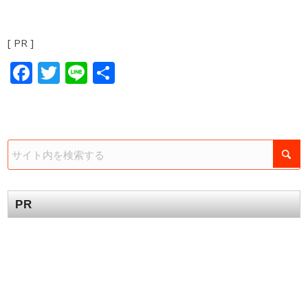
[ PR ]
Facebook
Twitter
Line
共
有
PR