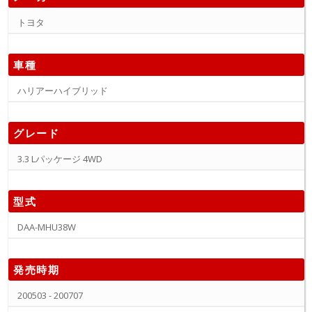
トヨタ
車種
ハリアーハイブリッド
グレード
3.3 Lパッケージ 4WD
型式
DAA-MHU38W
発売時期
200503 - 200707