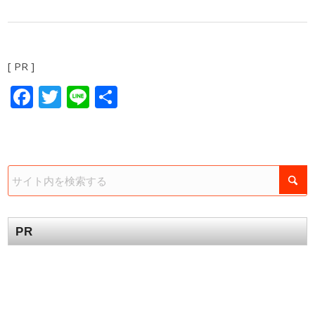
[ PR ]
Facebook
Twitter
Line
共
有
PR