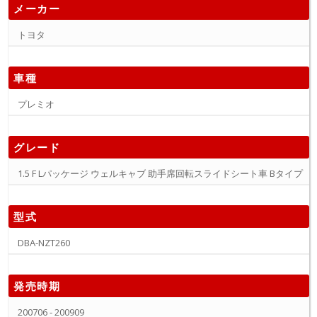
メーカー
トヨタ
車種
プレミオ
グレード
1.5 F Lパッケージ ウェルキャブ 助手席回転スライドシート車 Bタイプ
型式
DBA-NZT260
発売時期
200706 - 200909