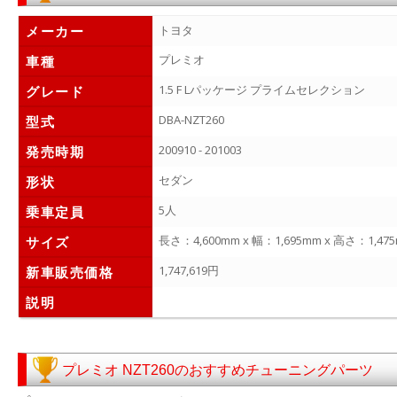
メーカー
トヨタ
プレミオ
車種
1.5 F Lパッケージ プライムセレクション
グレード
DBA-NZT260
型式
200910 - 201003
発売時期
セダン
形状
5人
乗車定員
長さ：4,600mm x 幅：1,695mm x 高さ：1,47
サイズ
1,747,619円
新車販売価格
説明
プレミオ NZT260のおすすめチューニングパーツ