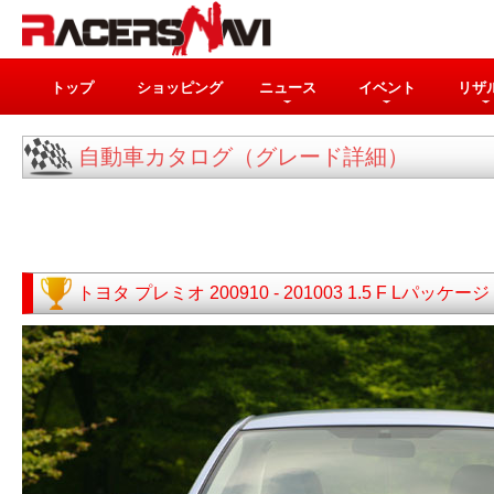
トップ
ショッピング
ニュース
イベント
リザ
自動車カタログ（グレード詳細）
トヨタ
プレミオ
200910 - 201003
1.5 F Lパッケ