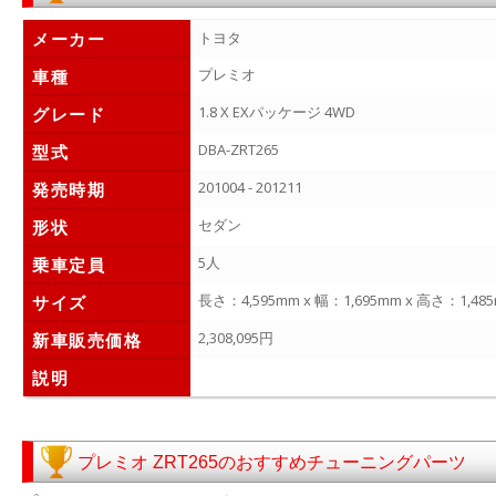
メーカー
トヨタ
プレミオ
車種
1.8 X EXパッケージ 4WD
グレード
DBA-ZRT265
型式
201004 - 201211
発売時期
セダン
形状
5人
乗車定員
長さ：4,595mm x 幅：1,695mm x 高さ：1,48
サイズ
2,308,095円
新車販売価格
説明
プレミオ ZRT265のおすすめチューニングパーツ