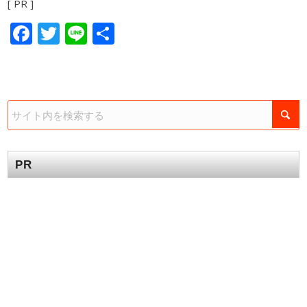
[ PR ]
Facebook
Twitter
Line
共
有
PR