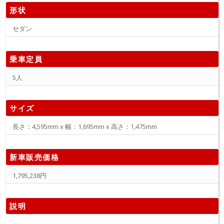
形状
セダン
乗車定員
5人
サイズ
長さ：4,595mm x 幅：1,695mm x 高さ：1,475mm
新車販売価格
1,795,238円
説明