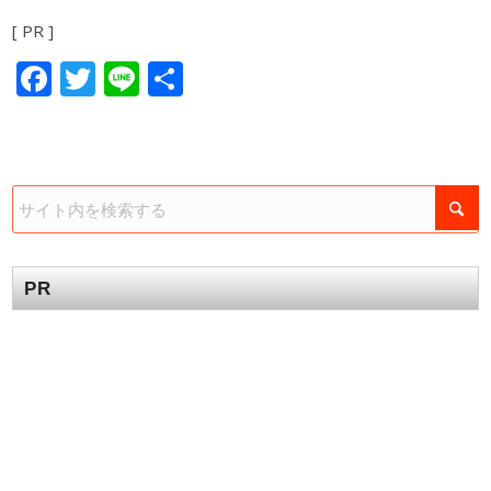
[ PR ]
Facebook
Twitter
Line
共
有
PR