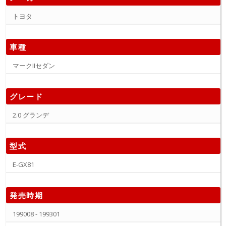
トヨタ
車種
マークIIセダン
グレード
2.0 グランデ
型式
E-GX81
発売時期
199008 - 199301