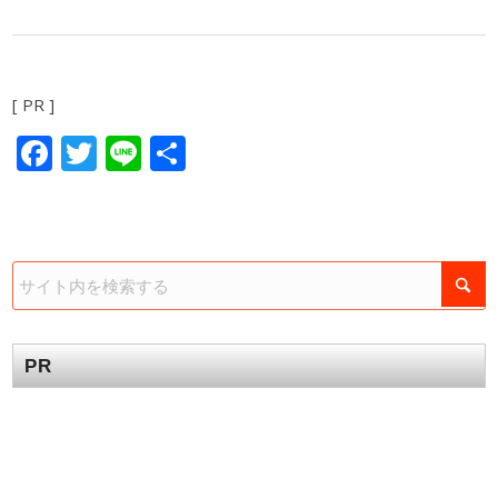
[ PR ]
Facebook
Twitter
Line
共
有
PR