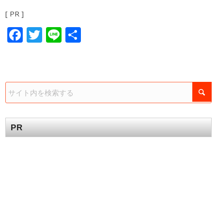
[ PR ]
Facebook
Twitter
Line
共
有
PR