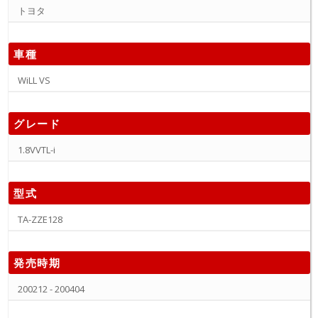
トヨタ
車種
WiLL VS
グレード
1.8VVTL-i
型式
TA-ZZE128
発売時期
200212 - 200404