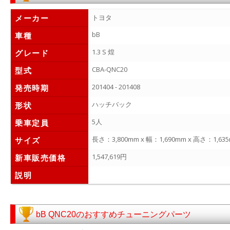
メーカー
トヨタ
bB
車種
1.3 S 煌
グレード
CBA-QNC20
型式
201404 - 201408
発売時期
ハッチバック
形状
5人
乗車定員
長さ：3,800mm x 幅：1,690mm x 高さ：1,63
サイズ
1,547,619円
新車販売価格
説明
bB QNC20のおすすめチューニングパーツ