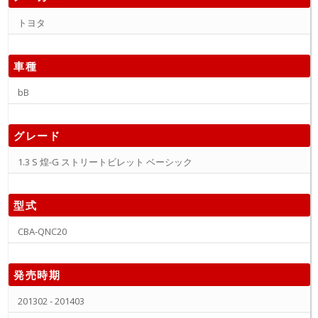
トヨタ
車種
bB
グレード
1.3 S 煌-G ストリートビレット ベーシック
型式
CBA-QNC20
発売時期
201302 - 201403