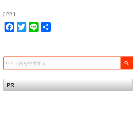
[ PR ]
Facebook
Twitter
Line
共
有
PR