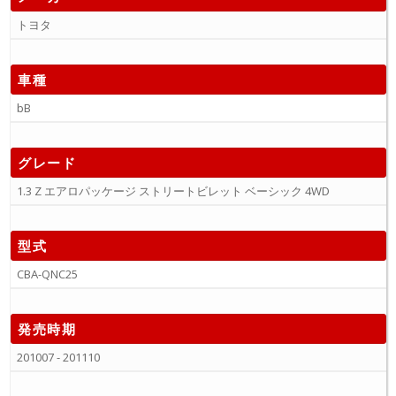
トヨタ
車種
bB
グレード
1.3 Z エアロパッケージ ストリートビレット ベーシック 4WD
型式
CBA-QNC25
発売時期
201007 - 201110