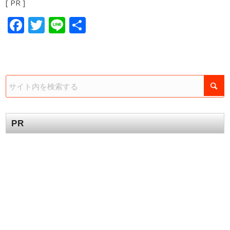
[ PR ]
Facebook
Twitter
Line
共
有
PR