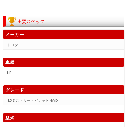
主要スペック
メーカー
トヨタ
車種
bB
グレード
1.5 S ストリートビレット 4WD
型式