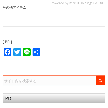
Powered by Recruit Holdings Co.,Ltd
その他アイテム
[ PR ]
Facebook
Twitter
Line
共
有
PR