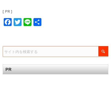
[ PR ]
Facebook
Twitter
Line
共
有
PR