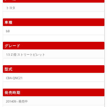
トヨタ
車種
bB
グレード
1.5 Z 煌 ストリートビレット
型式
CBA-QNC21
発売時期
201409 - 発売中